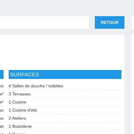
RETOUR
SURFACES
es
4 Salles de douche / toilettes
m²
3 Terrasses
m²
1 Cuisine
au
1 Cuisine d'été
ue
2 Ateliers
at
1 Buanderie