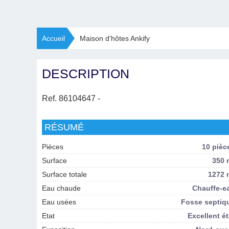
Accueil
Maison d'hôtes Ankify
DESCRIPTION
Ref. 86104647
-
RÉSUMÉ
Pièces
10 pièc
Surface
350 
Surface totale
1272 
Eau chaude
Chauffe-e
Eau usées
Fosse septiq
Etat
Excellent ét