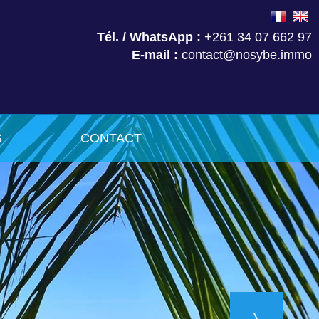
Tél. / WhatsApp :
+261 34 07 662 97
E-mail :
contact@nosybe.immo
S
CONTACT