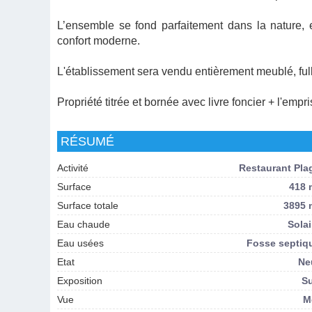
L’ensemble se fond parfaitement dans la nature, es
confort moderne.
L'établissement sera vendu entièrement meublé, full 
Propriété titrée et bornée avec livre foncier + l'emp
RÉSUMÉ
Activité
Restaurant Pla
Surface
418 
Surface totale
3895 
Eau chaude
Solai
Eau usées
Fosse septiq
Etat
Ne
Exposition
S
Vue
M