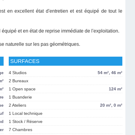
t en excellent état d'entretien et est équipé de tout le
équipé et en état de reprise immédiate de l'exploitation.
rise naturelle sur les pas géométriques.
SURFACES
ge
4 Studios
54 m², 46 m²
m²
2 Bureaux
m²
1 Open space
124 m²
re
1 Buanderie
ue
2 Ateliers
20 m², 0 m²
uf
1 Local technique
ud
1 Stock / Réserve
er
7 Chambres