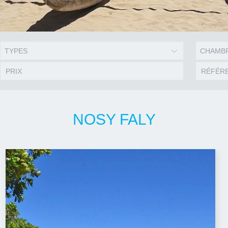
TYPES
CHAMB
NOSY FALY