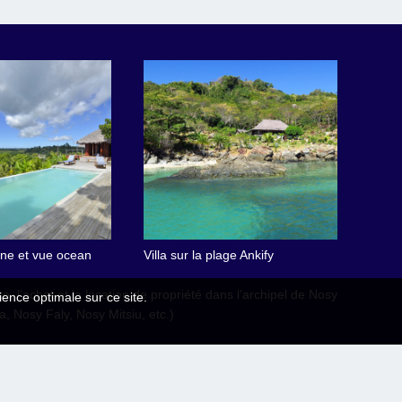
cine et vue ocean
Villa sur la plage Ankify
e, l’achat et la location de propriété dans l’archipel de Nosy
ience optimale sur ce site.
 Nosy Faly, Nosy Mitsiu, etc.)